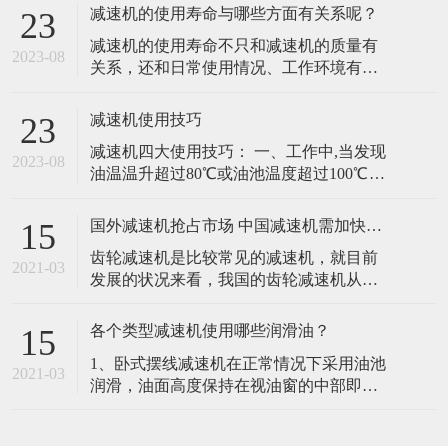
占，中国的
常温下一般选用40#或50#机械油润滑，为
了提高减速机的性能、延长摆线针轮减速
在线留言
机的使用寿命，建议采用70#或90#极压齿
轮油，在高低温情况下工作时也可
立即提交
东莞市品创传动科技有限公司 版权所有
技术支持：
东莞网站建设