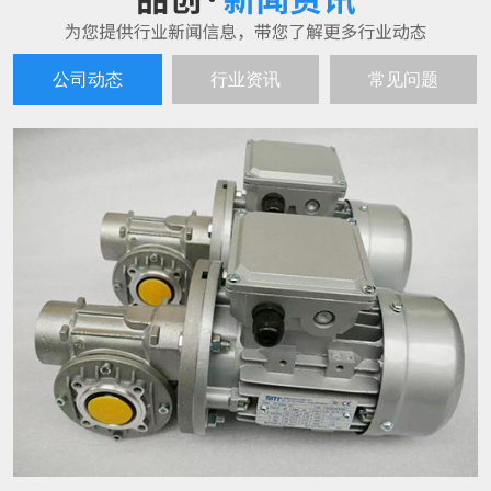
减速机的使用寿命与哪些方面有关系呢？
23
减速机的使用寿命不只和减速机的质量有
2023-08
关系，还和日常使用情况、工作环境有着
莫大的关系。平时使用时注重减速机的保
养维护，对于延长减速机的使用寿命，有
减速机使用技巧
23
至关重要的联系。 首先是减速机的内部清
减速机四大使用技巧： 一、工作中,当发现
洁，减速机能够保持其正常运转的基本条
2023-08
油温温升超过80℃或油池温度超过100℃及
件就是保持其内部零件的整洁，任何则指
产生不正常的噪声等现象时应停止使用,检
污物进入减速机内部都会影响并损坏其转
查原因,必须排除故障,更换润滑油后,方可继
动系
国外减速机抢占市场 中国减速机需加快自主研发的步伐
15
续运转。 二、换油时要等待减速机冷却下
齿轮减速机是比较常见的减速机，就目前
来无燃烧危险为止,但仍应保持温热,因为完
2021-03
发展的状况来看，我国的齿轮减速机从进
全冷却后,油的粘度增大,放油困难.注意:要
入我国发展的起始到今天，变化并不大，
切断传动装
生产制造的模式并没有得到很大的改变，
各个类型减速机使用哪些润滑油？
15
针对这样的情况，国外的许多齿轮减速机
1、卧式摆线减速机在正常情况下采用油池
企业依靠技术、管理、资金等方面的优势
2021-03
润滑，油面高度保持在视油窗的中部即
取得了独有的市场份额，并逐步进军中国
可，在工作条件恶劣，环境温度处于高温
的减速机市场。 面对国外产品的有力抢
时可采用循环润滑。 2、摆线针轮减速机在