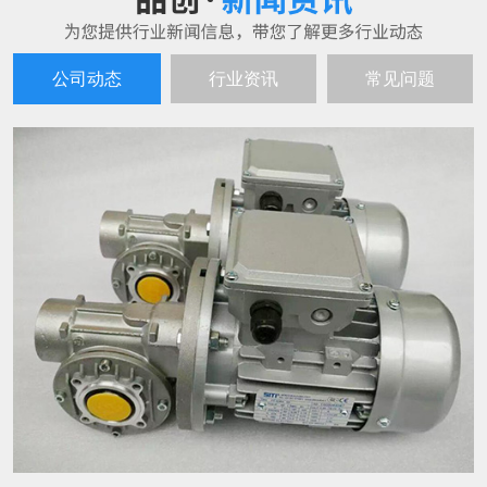
减速机的使用寿命与哪些方面有关系呢？
23
减速机的使用寿命不只和减速机的质量有
2023-08
关系，还和日常使用情况、工作环境有着
莫大的关系。平时使用时注重减速机的保
养维护，对于延长减速机的使用寿命，有
减速机使用技巧
23
至关重要的联系。 首先是减速机的内部清
减速机四大使用技巧： 一、工作中,当发现
洁，减速机能够保持其正常运转的基本条
2023-08
油温温升超过80℃或油池温度超过100℃及
件就是保持其内部零件的整洁，任何则指
产生不正常的噪声等现象时应停止使用,检
污物进入减速机内部都会影响并损坏其转
查原因,必须排除故障,更换润滑油后,方可继
动系
国外减速机抢占市场 中国减速机需加快自主研发的步伐
15
续运转。 二、换油时要等待减速机冷却下
齿轮减速机是比较常见的减速机，就目前
来无燃烧危险为止,但仍应保持温热,因为完
2021-03
发展的状况来看，我国的齿轮减速机从进
全冷却后,油的粘度增大,放油困难.注意:要
入我国发展的起始到今天，变化并不大，
切断传动装
生产制造的模式并没有得到很大的改变，
各个类型减速机使用哪些润滑油？
15
针对这样的情况，国外的许多齿轮减速机
1、卧式摆线减速机在正常情况下采用油池
企业依靠技术、管理、资金等方面的优势
2021-03
润滑，油面高度保持在视油窗的中部即
取得了独有的市场份额，并逐步进军中国
可，在工作条件恶劣，环境温度处于高温
的减速机市场。 面对国外产品的有力抢
时可采用循环润滑。 2、摆线针轮减速机在