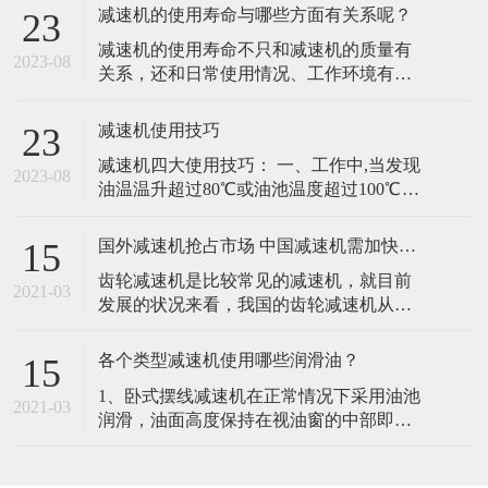
占，中国的
常温下一般选用40#或50#机械油润滑，为
了提高减速机的性能、延长摆线针轮减速
在线留言
机的使用寿命，建议采用70#或90#极压齿
轮油，在高低温情况下工作时也可
立即提交
东莞市品创传动科技有限公司 版权所有
技术支持：
东莞网站建设