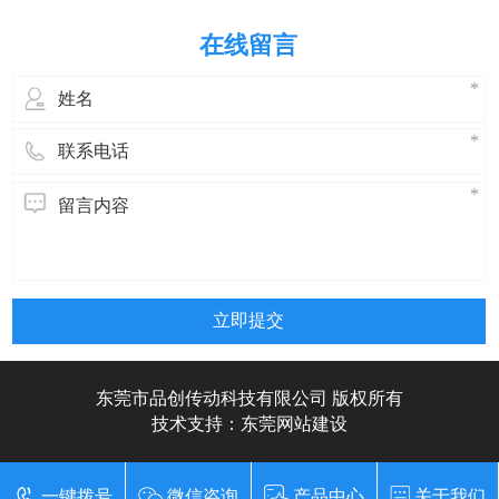
常温下一般选用40#或50#机械油润滑，为
了提高减速机的性能、延长摆线针轮减速
在线留言
机的使用寿命，建议采用70#或90#极压齿
轮油，在高低温情况下工作时也可
立即提交
东莞市品创传动科技有限公司 版权所有
技术支持：
东莞网站建设
一键拨号
微信咨询
产品中心
关于我们