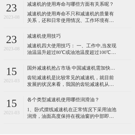
减速机的使用寿命与哪些方面有关系呢？
23
减速机的使用寿命不只和减速机的质量有
2023-08
关系，还和日常使用情况、工作环境有着
莫大的关系。平时使用时注重减速机的保
养维护，对于延长减速机的使用寿命，有
减速机使用技巧
23
至关重要的联系。 首先是减速机的内部清
减速机四大使用技巧： 一、工作中,当发现
洁，减速机能够保持其正常运转的基本条
2023-08
油温温升超过80℃或油池温度超过100℃及
件就是保持其内部零件的整洁，任何则指
产生不正常的噪声等现象时应停止使用,检
污物进入减速机内部都会影响并损坏其转
查原因,必须排除故障,更换润滑油后,方可继
动系
国外减速机抢占市场 中国减速机需加快自主研发的步伐
15
续运转。 二、换油时要等待减速机冷却下
齿轮减速机是比较常见的减速机，就目前
来无燃烧危险为止,但仍应保持温热,因为完
2021-03
发展的状况来看，我国的齿轮减速机从进
全冷却后,油的粘度增大,放油困难.注意:要
入我国发展的起始到今天，变化并不大，
切断传动装
生产制造的模式并没有得到很大的改变，
各个类型减速机使用哪些润滑油？
15
针对这样的情况，国外的许多齿轮减速机
1、卧式摆线减速机在正常情况下采用油池
企业依靠技术、管理、资金等方面的优势
2021-03
润滑，油面高度保持在视油窗的中部即
取得了独有的市场份额，并逐步进军中国
可，在工作条件恶劣，环境温度处于高温
的减速机市场。 面对国外产品的有力抢
时可采用循环润滑。 2、摆线针轮减速机在
占，中国的