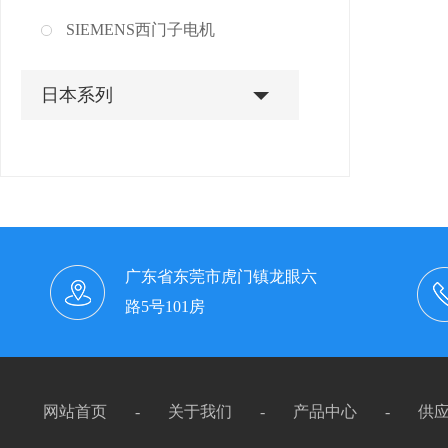
SIEMENS西门子电机
日本系列
东芝电机
三菱钢板电机
KANA链条/联轴器
广东省东莞市虎门镇龙眼六
新宝减速机
路5号101房
台湾系列
大同电机
网站首页
-
关于我们
-
产品中心
-
供