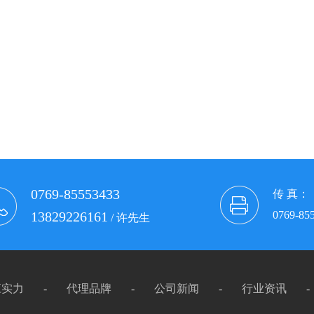
0769-85553433
传 真：
13829226161
0769-85
/ 许先生
应实力
-
代理品牌
-
公司新闻
-
行业资讯
-